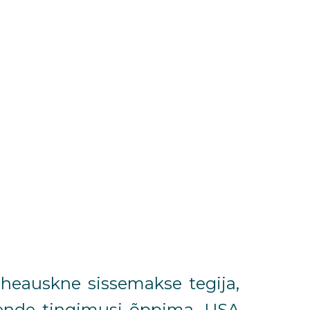
 heauskne sissemakse tegija,
nende tingimusi õppima. USA