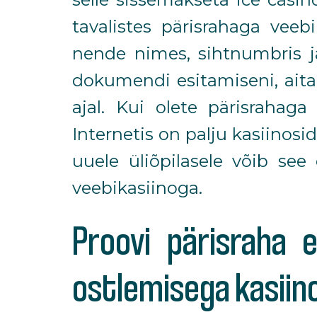
tavalistes pärisrahaga vee
nende nimes, sihtnumbris j
dokumendi esitamiseni, aitab
ajal. Kui olete pärisrahag
Internetis on palju kasiinosi
uuele üliõpilasele võib see 
veebikasiinoga.
Proovi pärisraha e
ostlemisega kasiin