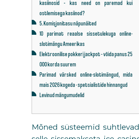
kasiinosid – kas need on paremad kui
ostlemisega kasiinod?
5. Komisjonitasu näpunäited
10 parimat reaalse sissetulekuga online-
slotimängu Ameerikas
Elektroonilise pokkeri jackpot – võida panus 25
000 korda suurem
Parimad värsked online-slotimängud, mida
mais 2026 kogeda - spetsialistide hinnangud
Levinud mängumudelid
Mõned süsteemid suhtlevad o
selle
sissemakseta ice casin