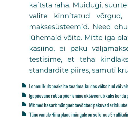
kaitsta raha. Muidugi, suurt
valite kinnitatud võrgud
maksesüsteemid. Need ohumä
lühemaid võite. Mitte iga pl
kasiino, ei paku väljamaks
testisime, et teha kindlak
standardite piires, samuti kr
Loomulikult peaksite teadma, kuidas võltsitud või vaie
Igapäevane ratta pöörlemine aktiveerub kaks korda pä
Mitmed hasartmänguettevõtted pakuvad eriti uute m
Tänu vanale Hiina plaadimängule on sellel uus 5-rulliku