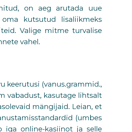
amitud, on aeg arutada uue
oma kutsutud lisaliikmeks
eid. Valige mitme turvalise
nnete vahel.
vu keerutusi (vanus.grammid.,
m vabadust, kasutage lihtsalt
olevaid mängijaid. Leian, et
panustamisstandardid (umbes
iga online-kasiinot ja selle