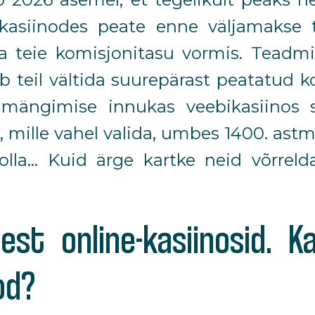
bikasiinodes peate enne väljamakse
a teie komisjonitasu vormis.
Teadmin
 teil vältida suurepärast peatatud k
a mängimise innukas veebikasiinos 
d, mille vahel valida, umbes 1400. ast
olla... Kuid ärge kartke neid võrrel
est online-kasiinosid. 
od?