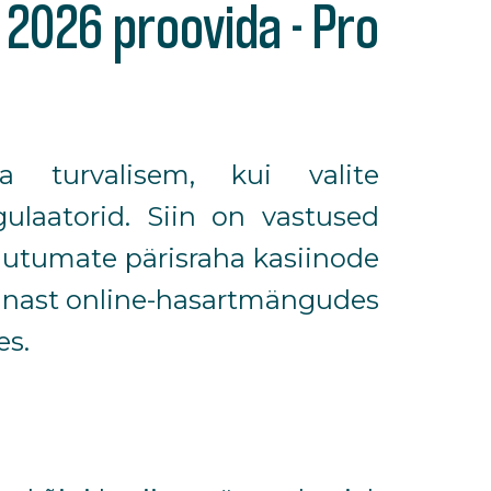
2026 proovida - Pro
a turvalisem, kui valite
ulaatorid. Siin on vastused
hutumate pärisraha kasiinode
ennast online-hasartmängudes
es.