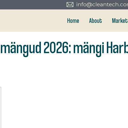
info@cleantech.c
Home
About
Market
timängud 2026: mängi Harb