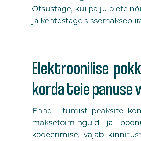
Otsustage, kui palju olete n
ja kehtestage sissemaksepii
Elektroonilise pok
korda teie panuse 
Enne liitumist peaksite kon
maksetoiminguid ja boonu
kodeerimise, vajab kinnitus