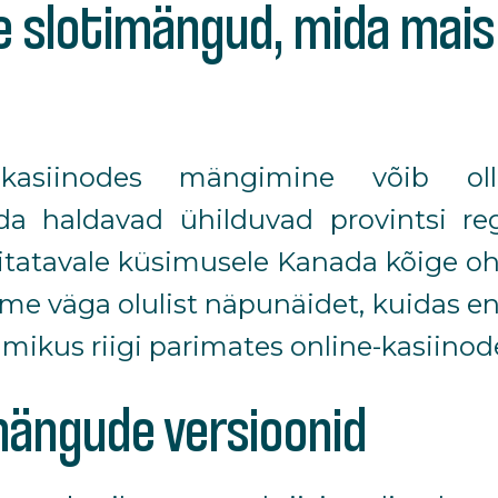
e slotimängud, mida mais 
kasiinodes mängimine võib oll
a haldavad ühilduvad provintsi reg
tatavale küsimusele Kanada kõige o
ümme väga olulist näpunäidet, kuidas 
amikus riigi parimates online-kasiinod
mängude versioonid