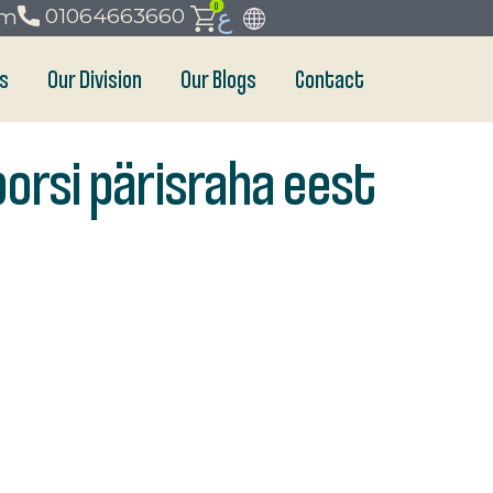
0
ع
01064663660
om
s
Our Division
Our Blogs
Contact
orsi pärisraha eest