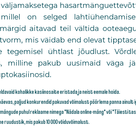
e väljamaksetega hasartmänguettevõtted
, millel on selged lahtiühendami
rgid aitavad teil vältida ooteaegu
atvorm, mis väidab end olevat tippta
e tegemisel ühtlast jõudlust. Võrd
s, milline pakub uusimaid väga jär
üptokasiinosid.
ldavaid kohalikke kasiinosaite eristada ja neist eemale hoida.
evas, paljud konkurendid pakuvad võimalust pöörlema ​​panna ainult i
ängude puhul reklaame nimega "Nädala online-mäng" või "Täiesti ta
line ruudustik, mis pakub 10 000 võiduvõimalust.