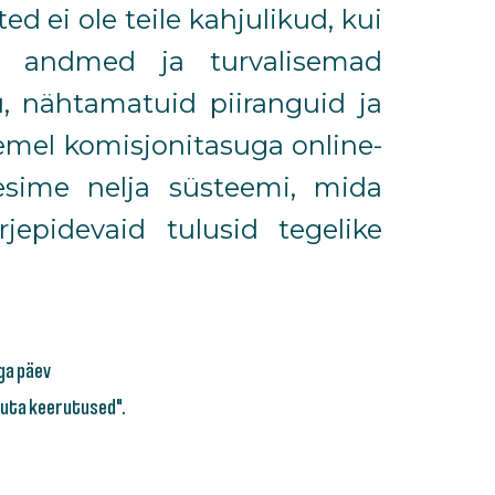
 ei ole teile kahjulikud, kui
se andmed ja turvalisemad
, nähtamatuid piiranguid ja
semel komisjonitasuga online-
lesime nelja süsteemi, mida
jepidevaid tulusid tegelike
ga päev
suta keerutused".