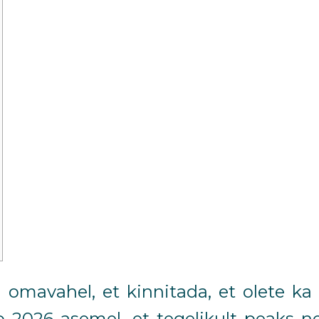
mavahel, et kinnitada, et olete ka
o 2026
asemel, et tegelikult peaks 