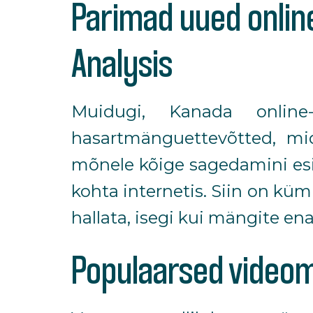
Parimad uued onlin
Analysis
Muidugi, Kanada online-
hasartmänguettevõtted, mid
mõnele kõige sagedamini esi
kohta internetis. Siin on k
hallata, isegi kui mängite en
Populaarsed video