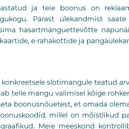
ahastatud ja teie boonus on rekla
gukogu. Pärast ülekandmist saate 
usima hasartmänguettevõtte näpunäit
tkaartide, e-rahakottide ja pangaüleka
 konkreetsele slotimängule teatud ar
nab teile mängu valimisel kõige rohke
eta boonusnõuetest, et omada olemas
boonuskoodid, millel on mõistlikud 
graafikud. Meie meeskond kontrollib 