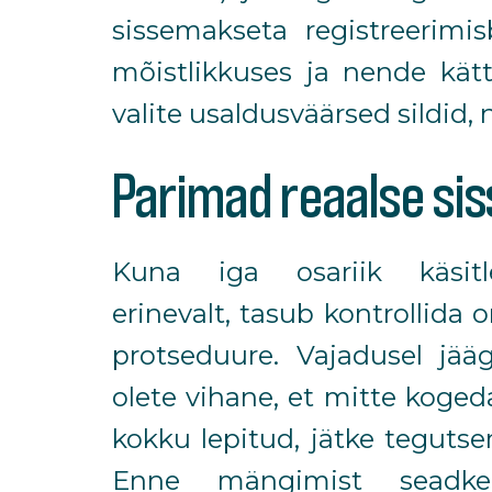
sissemakseta registreerimi
mõistlikkuses ja nende kätt
valite usaldusväärsed sildid,
Parimad reaalse si
Kuna iga osariik käsit
erinevalt, tasub kontrollida
protseduure. Vajadusel jää
olete vihane, et mitte koge
kokku lepitud, jätke tegutse
Enne mängimist seadke 