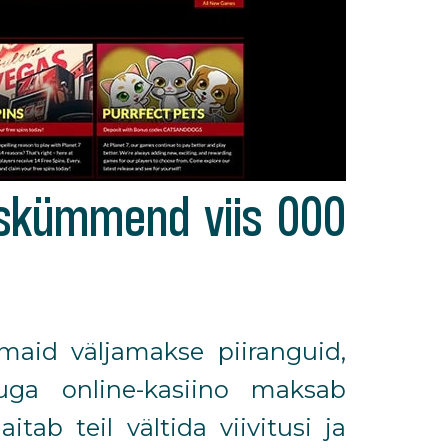
akskümmend viis 000
imaid väljamakse piiranguid,
uga online-kasiino maksab
ab teil vältida viivitusi ja