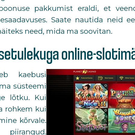
sboonuse pakkumist eraldi, et vee
esaadavuses. Saate nautida neid eel
 näiteks need, mida ma soovitan.
ssetulekuga online-sloti
leb kaebusi
 oma süsteemi
ge lõtku. Kui
da rohkem kui
mine kõrvale.
piirangud.