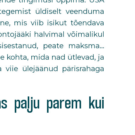
 tegemist üldiselt veenduma
e, mis viib isikut tõendava
ontojääki halvimal võimalikul
sisestanud, peate maksma...
me kohta, mida nad ütlevad, ja
da viie ülejäänud pärisrahaga
Kas palju parem kui