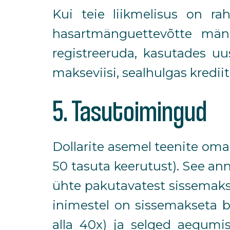
Kui teie liikmelisus on r
hasartmänguettevõtte män
registreeruda, kasutades u
makseviisi, sealhulgas kredii
5. Tasutoimingud
Dollarite asemel teenite oma
50 tasuta keerutust). See an
ühte pakutavatest sissemaks
inimestel on sissemakseta 
alla 40x) ja selged aegumis