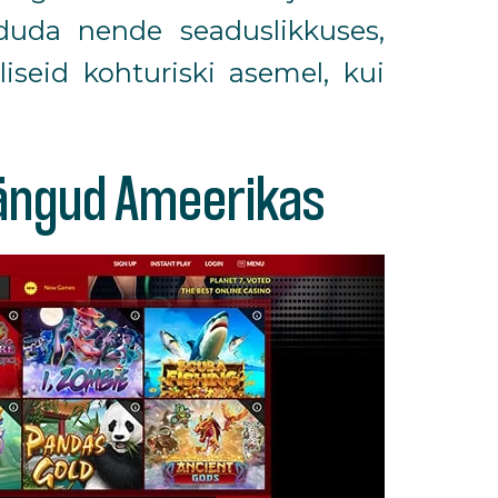
nduda nende seaduslikkuses,
iseid kohturiski asemel, kui
mängud Ameerikas