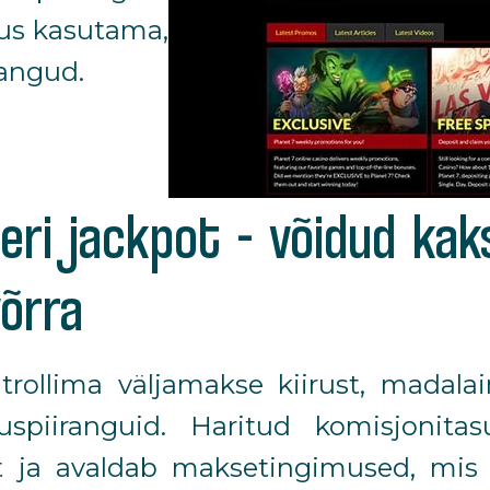
õus kasutama,
rangud.
keri jackpot – võidud k
võrra
trollima väljamakse kiirust, madala
spiiranguid. Haritud komisjonitas
t ja avaldab maksetingimused, mis ait