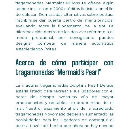
tragamonedas Mermaids Millions te ofrece algún
tanque inicial sobre 2000 créditos ficticios con el fin
de colocar. Demasiadas alternativas sobre postura
inscribirí¡ se dan cuenta dentro del menú principal
evaluando sobre la fundamento de la slot. La
diferenciación dentro de los dos vive referente a el
modo profesional, por consiguiente puedes
designar competir de manera automática
estableciendo límites.
Acerca de cómo participar con
tragamonedas “Mermaid’s Pearl”
La máquina tragamonedas Dolphins Pearl Deluxe
estaría listado para recrear a sus jugadores con el
pasar del tiempo aventuras aún de mayor
emocionantes y rentables alrededor reino de el
mar. Nuestro lanzamiento al día de la acreditado
tragamonedas Novomatic deberían aumentado las
posibilidades para los jugadores de conseguir el
bote a través del hecho que ahora no hay noveno