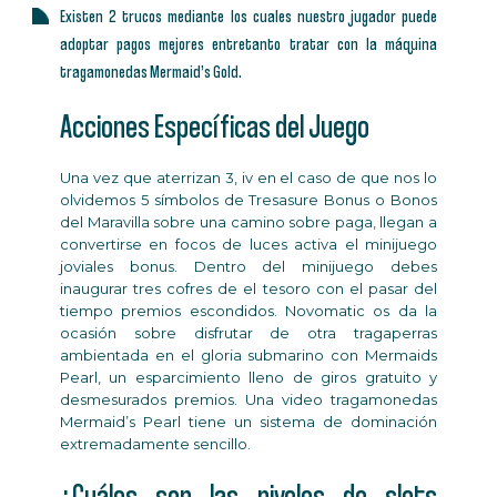
Existen 2 trucos mediante los cuales nuestro jugador puede
adoptar pagos mejores entretanto tratar con la máquina
tragamonedas Mermaid’s Gold.
Acciones Específicas del Juego
Una vez que aterrizan 3, iv en el caso de que nos lo
olvidemos 5 símbolos de Tresasure Bonus o Bonos
del Maravilla sobre una camino sobre paga, llegan a
convertirse en focos de luces activa el minijuego
joviales bonus. Dentro del minijuego debes
inaugurar tres cofres de el tesoro con el pasar del
tiempo premios escondidos. Novomatic os da la
ocasión sobre disfrutar de otra tragaperras
ambientada en el gloria submarino con Mermaids
Pearl, un esparcimiento lleno de giros gratuito y
desmesurados premios. Una video tragamonedas
Mermaid’s Pearl tiene un sistema de dominación
extremadamente sencillo.
¿Cuáles son las niveles de slots