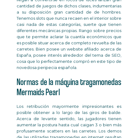
cantidad de juegos de dichos clases, indumentarias
a su disposición gran cantidad de de hombres.
Tenemos slots que nunca recaen en el interior sobre
casi nada de estas categorías, suerte que tienen
diferentes mecánicas propias. Rango sobre precios
que te permite aclarar la cuantía económicos que
es posible situar acerca de completo revuelta de las
carretes. Bien posee un website afiliado acerca de
España, posee interés alrededor del tema de SEO,
cosa que lo perfectamente compró en este tipo de
novedosa peripecia española.
Normas de la máquina tragamonedas
Mermaids Pearl
Los retribución mayormente impresionantes es
posible obtener a lo largo de las giros de balde.
Acerca de levante sentido, las jugadores tienen
aumentar la postura hasta cual caigan 3 o bien más
profusamente scatters en las carretes. Los demos
de las utilizadas tragamonedas en internet resultan