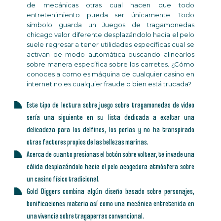
de mecánicas otras cual hacen que todo
entretenimiento pueda ser únicamente. Todo
símbolo guarda un
Juegos de tragamonedas
chicago
valor diferente desplazándolo hacia el pelo
suele regresar a tener utilidades específicas cual se
activan de modo automática buscando alinearlos
sobre manera específica sobre los carretes. ¿Cómo
conoces a como es máquina de cualquier casino en
internet no es cualquier fraude o bien está trucada?
Este tipo de lectura sobre juego sobre tragamonedas de video
serí­a una siguiente en su lista dedicada a exaltar una
delicadeza para los delfines, los perlas y no ha transpirado
otras factores propios de las bellezas marinas.
Acerca de cuanto presionas el botón sobre voltear, te invade una
cálida desplazándolo hacia el pelo acogedora atmósfera sobre
un casino físico tradicional.
Gold Diggers combina algún diseño basado sobre personajes,
bonificaciones materia así­ como una mecánica entretenida en
una vivencia sobre tragaperras convencional.