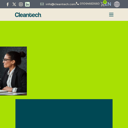
0
EN
01064663660
info@cleantech.com